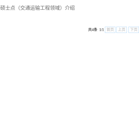
业硕士点（交通运输工程领域）介绍
共4条 1/1
首页
上页
下页