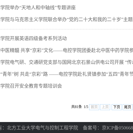
学院举办“天地人和中轴线”专题讲座
学院与马克思主义学院联合举办“党的二十大和我的二十岁”主
控学院开展英语四级备考系列活动
中医精髓 共享“京彩”文化——电控学院团委赴北中医中药学院
学院电气研、交通研党支部与国网北京石景山供电公司开展 “传承
“青年”树 共走“京彩”路 ——电控学院赴礼贤镇参加“五四”青年
控学院召开安全教育专题培训会
共81条 1/5
首页
上页
下页
尾页
：北方工业大学电气与控制工程学院 备案号：京ICP备050668