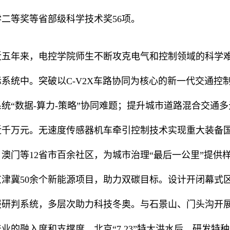
学二等奖等省部级科学技术奖56项。
近五年来，电控学院师生不断攻克电气和控制领域的科学
际系统中。突破以C-V2X车路协同为核心的新一代交通
系统“数据-算力-策略”协同难题；提升城市道路混合交通
近千万元。无速度传感器机车牵引控制技术实现重大装备
、澳门等12省市百余社区，为城市治理“最后一公里”提
京津冀50余个新能源项目，助力双碳目标。设计开闭幕式
报研判系统，多层次助力科技冬奥。与石景山、门头沟开
业的融入度和支撑度，北京“7.23”特大洪水后，研发