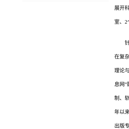
展开
室、
在复
理论
息网
制、
年以来
出版专