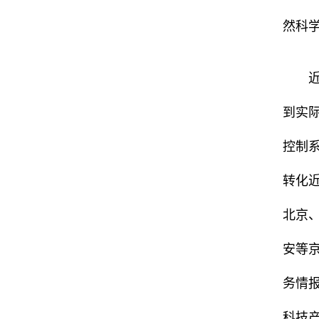
然科
到实
控制
转化
北京
安等
务情
科技产