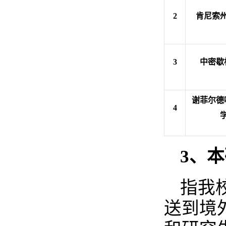
2
肯尼索
3
中密歇
谢菲尔德
4
3
、本
指我
送到境